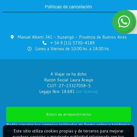
Políticas de cancelación
Manuel Alberti 341 - Ituzaingó - Provincia de Buenos Aires
+ 54 9 (11) 5730-4189
Lunes a Viernes de 10:00 hs. a 18:00 hs.
A Viajar se ha dicho
Razón Social: Laura Araujo
CUIT: 27-23327058-5
Legajo Nro: 18.681
(ver licencia)
Boton de arrepentimiento
Podés cancelar tus compras realizadas de forma online o telefonica
dentro de un plazo máximo de 10 días desde la fecha que realizaste
Este sitio utiliza cookies propias y de terceros para mejorar
la compra (Disp.954/2025). Según decreto 809/2024 las tarifas
nuestros servicios y mostrarte publicidad relacionada con tus