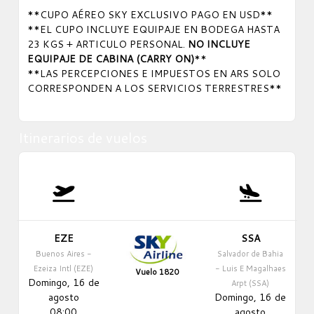
**CUPO AÉREO SKY EXCLUSIVO PAGO EN USD**
**EL CUPO INCLUYE EQUIPAJE EN BODEGA HASTA
23 KGS + ARTICULO PERSONAL.
NO INCLUYE
EQUIPAJE DE CABINA (CARRY ON)
**
**LAS PERCEPCIONES E IMPUESTOS EN ARS SOLO
CORRESPONDEN A LOS SERVICIOS TERRESTRES**
Itinerarios de vuelos
EZE
SSA
Buenos Aires -
Salvador de Bahia
Ezeiza Intl (EZE)
- Luis E Magalhaes
Vuelo 1820
Domingo, 16 de
Arpt (SSA)
agosto
Domingo, 16 de
08:00
agosto