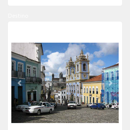
estacionamiento es completamente gratuito.
Las habitaciones disponen de balcón, aire acondicionado,
Destino
minibar y caja fuerte. Tambien disponen de televisor LCD
(por cable). Todas las habitaciones tienen escritorio y
Salvador
teléfono. Los baños disponen de ducha con cabezal de
ducha tipo lluvia y artículos de higiene personal de diseño.
Previous
Next