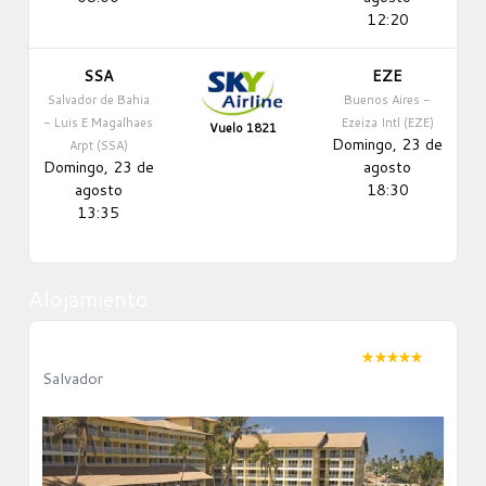
12:20
SSA
EZE
Salvador de Bahia
Buenos Aires -
- Luis E Magalhaes
Ezeiza Intl (EZE)
Vuelo 1821
Domingo, 23 de
Arpt (SSA)
Domingo, 23 de
agosto
agosto
18:30
13:35
Alojamiento
Stella Maris Resort & Conventions
Salvador