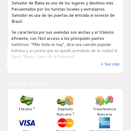
Salvador de Bahia es uno de los lugares y destinos más
frecuentados por los turistas locales y extranjeros.
Salvador es una de las puertas de entrada al noreste de
Brasil.
Se caracteriza por sus avenidas son anchas y el tránsito
eficiente, con fácil acceso a los principales puntos
turísticos. "Más linda no hay", dice una canción popular
bahiana y un poeta que se quedó prendado de la ciudad la
llamó "Bahía, tierra de la felicidad".
+ Ver más
La ciudad es declarada Patrimonio de la Humanidad por la
UNESCO debido a la riqueza de sus tradiciones, fruto de
la convergencia de culturas europeas, africanas y
Formas de pago
amerindias. Salvador se caracteriza por el mestizaje
cultural y racial que domina cada una de sus
manifestaciones (folklore, gastronomía, artesanía, etc).
1
Es interesante visitar el Centro Histórico de Salvador,
Efectivo
Depósito
Transferencia
2
Bancario
Bancaria
llamado Pelourinho. Es el mayor conjunto arquitectónico
de estilo colonial barroco de Latinoamérica de los siglos
XVI y XVII. Se dice que en Salvador hay una iglesia para