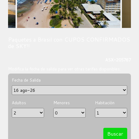
Paquetes a Brasil con CUPOS CONFIRMADOS
de SKY!!
ASX-205767
Modifica la fecha de salida para ver otras tarifas disponibles:
Fecha de Salida
Adultos
Menores
Habitación
Buscar